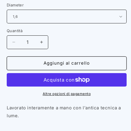
listino
Diameter
Quantità
Diminuisci
Aumenta
quantità
quantità
per
per
Anello
Anello
Aggiungi al carrello
BOCCIOLO
BOCCIOLO
in
in
vetro
vetro
di
di
Murano
Murano
Altre opzioni di pagamento
colore
colore
acquamare
acquamare
Lavorato interamente a mano con l'antica tecnica a
con
con
lume.
base
base
anello
anello
in
in