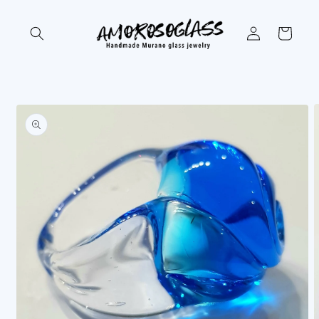
Vai
direttamente
ai contenuti
Accedi
Carrello
Passa alle
informazioni
sul prodotto