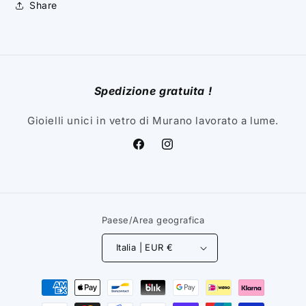
Share
cristallo
cristallo
trasparente.
trasparente.
Spedizione gratuita !
Gioielli unici in vetro di Murano lavorato a lume.
Facebook
Instagram
Paese/Area geografica
Italia | EUR €
Metodi
di