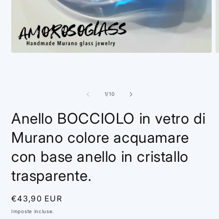
Apri
A
contenuti
c
multimediali
m
1
2
in
i
finestra
f
su
1
/
10
modale
m
Anello BOCCIOLO in vetro di
Murano colore acquamare
con base anello in cristallo
trasparente.
Prezzo
€43,90 EUR
di
Imposte incluse.